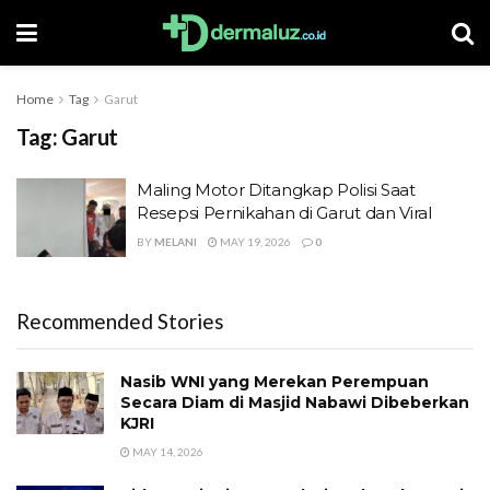
Home
Tag
Garut
Tag:
Garut
Maling Motor Ditangkap Polisi Saat
Resepsi Pernikahan di Garut dan Viral
BY
MELANI
MAY 19, 2026
0
Recommended Stories
Nasib WNI yang Merekan Perempuan
Secara Diam di Masjid Nabawi Dibeberkan
KJRI
MAY 14, 2026