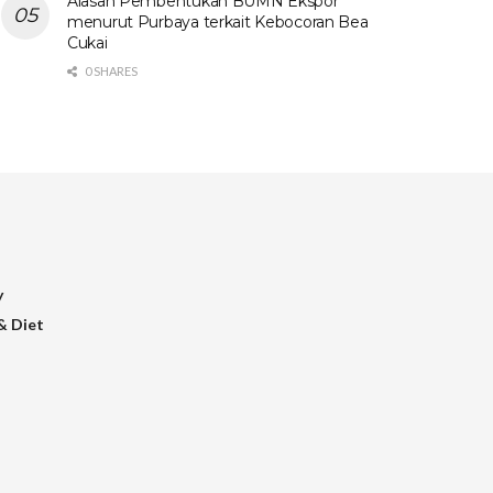
Alasan Pembentukan BUMN Ekspor
menurut Purbaya terkait Kebocoran Bea
Cukai
0 SHARES
y
& Diet