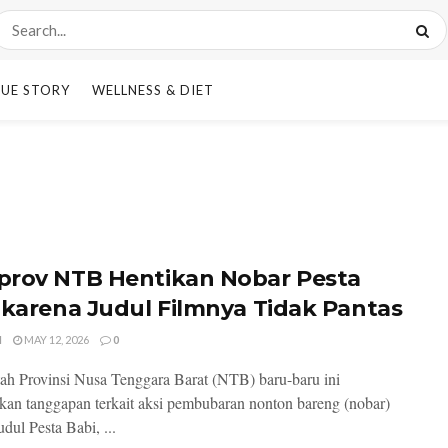
UE STORY
WELLNESS & DIET
rov NTB Hentikan Nobar Pesta
 karena Judul Filmnya Tidak Pantas
I
MAY 12, 2026
0
ah Provinsi Nusa Tenggara Barat (NTB) baru-baru ini
an tanggapan terkait aksi pembubaran nonton bareng (nobar)
udul Pesta Babi, ...