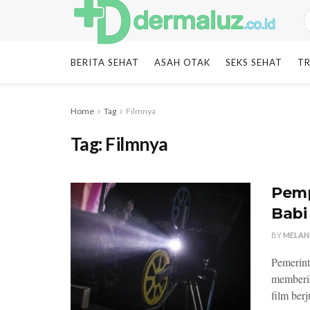
BERITA SEHAT
ASAH OTAK
SEKS SEHAT
TR
Home
Tag
Filmnya
Tag:
Filmnya
Pemp
Babi
BY
MELAN
Pemerint
memberik
film berj