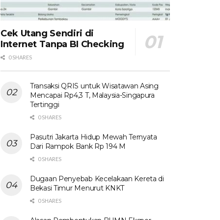
Cek Utang Sendiri di
Internet Tanpa BI Checking
0 SHARES
Transaksi QRIS untuk Wisatawan Asing
Mencapai Rp4,3 T, Malaysia-Singapura
Tertinggi
0 SHARES
Pasutri Jakarta Hidup Mewah Ternyata
Dari Rampok Bank Rp 194 M
0 SHARES
Dugaan Penyebab Kecelakaan Kereta di
Bekasi Timur Menurut KNKT
0 SHARES