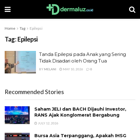
Home
Tag
Epilepsi
Tag:
Epilepsi
Tanda Epilepsi pada Anak yang Sering
Tidak Disadari oleh Orang Tua
BY
MELANI
MAY 10, 2026
0
Recommended Stories
Saham JELI dan BACH Dijauhi Investor,
RANS Ajak Konglomerat Bergabung
JULY 12, 2026
Bursa Asia Terpanggang, Apakah IHSG