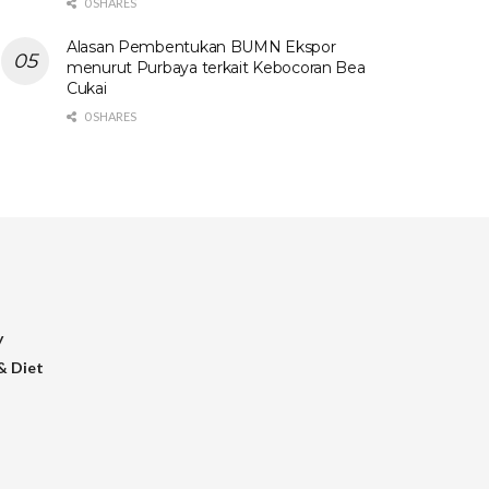
0 SHARES
Alasan Pembentukan BUMN Ekspor
menurut Purbaya terkait Kebocoran Bea
Cukai
0 SHARES
y
& Diet