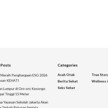
 Posts
Categories
Asah Otak
True Stor
r Meraih Penghargaan ESG 2026
yasan KEHATI
Berita Sehat
Wellness 
Seks Sehat
n Lumpur di Oro-oro Kesongo
pai Tinggi 15 Meter
a Yayasan Sekolah Jakarta Akan
a Terkait Ratusan Senjata