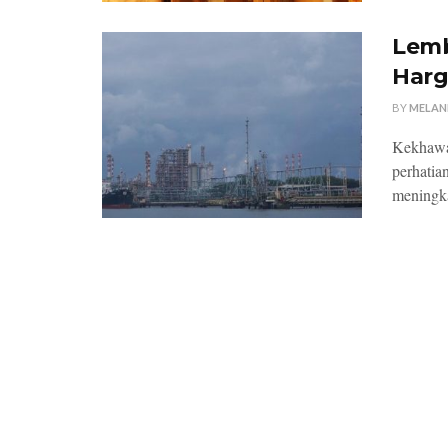
Lemb
Harg
BY
MELAN
Kekhawat
perhatia
meningka