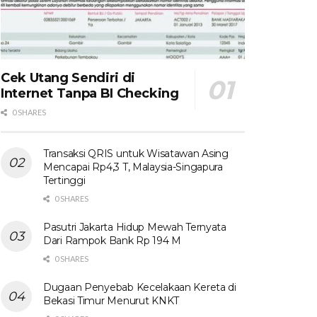
Cek Utang Sendiri di
Internet Tanpa BI Checking
0 SHARES
Transaksi QRIS untuk Wisatawan Asing
Mencapai Rp4,3 T, Malaysia-Singapura
Tertinggi
0 SHARES
Pasutri Jakarta Hidup Mewah Ternyata
Dari Rampok Bank Rp 194 M
0 SHARES
Dugaan Penyebab Kecelakaan Kereta di
Bekasi Timur Menurut KNKT