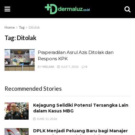
Home
Tag
Ditolak
Tag:
Ditolak
Praperadilan Asrul Azis Ditolak dan
Respons KPK
BY
MELANI
JULY 7, 2026
0
Recommended Stories
Kejagung Selidiki Potensi Tersangka Lain
dalam Kasus MBG
JUNE 11, 2026
DPLK Menjadi Peluang Baru bagi Manajer