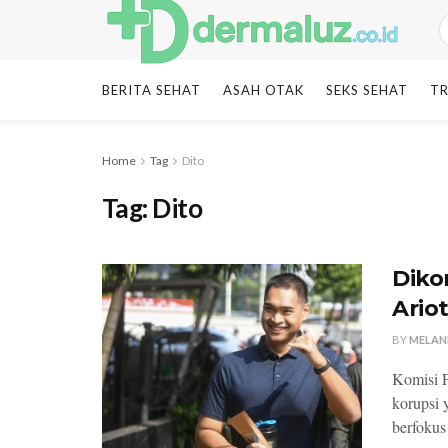
BERITA SEHAT
ASAH OTAK
SEKS SEHAT
TR
Home
Tag
Dito
Tag:
Dito
Diko
Ario
BY
MELAN
Komisi 
korupsi 
berfokus