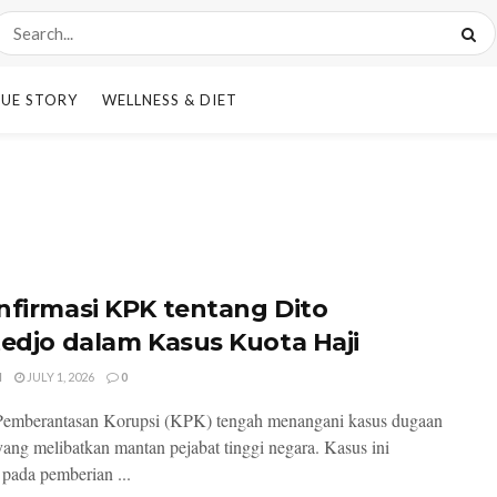
UE STORY
WELLNESS & DIET
nfirmasi KPK tentang Dito
tedjo dalam Kasus Kuota Haji
I
JULY 1, 2026
0
Pemberantasan Korupsi (KPK) tengah menangani kasus dugaan
yang melibatkan mantan pejabat tinggi negara. Kasus ini
 pada pemberian ...