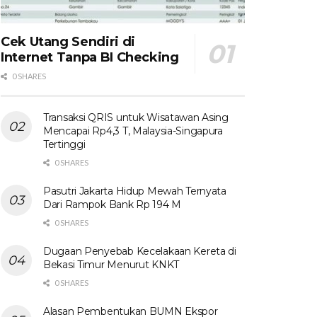
Cek Utang Sendiri di
Internet Tanpa BI Checking
0 SHARES
Transaksi QRIS untuk Wisatawan Asing
Mencapai Rp4,3 T, Malaysia-Singapura
Tertinggi
0 SHARES
Pasutri Jakarta Hidup Mewah Ternyata
Dari Rampok Bank Rp 194 M
0 SHARES
Dugaan Penyebab Kecelakaan Kereta di
Bekasi Timur Menurut KNKT
0 SHARES
Alasan Pembentukan BUMN Ekspor