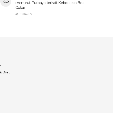
menurut Purbaya terkait Kebocoran Bea
Cukai
0 SHARES
y
& Diet