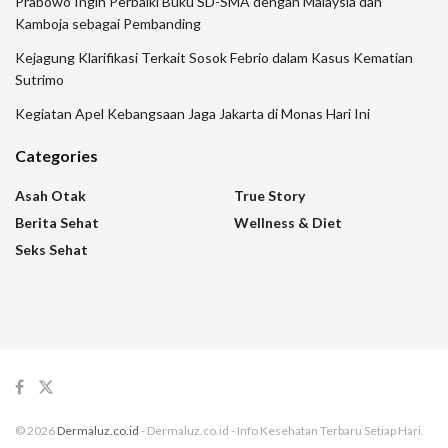
Prabowo Ingin Perbaiki Buku SD-SMA dengan Malaysia dan
Kamboja sebagai Pembanding
Kejagung Klarifikasi Terkait Sosok Febrio dalam Kasus Kematian
Sutrimo
Kegiatan Apel Kebangsaan Jaga Jakarta di Monas Hari Ini
Categories
Asah Otak
True Story
Berita Sehat
Wellness & Diet
Seks Sehat
© 2026
Dermaluz.co.id
- Dermaluz.co.id - Info Kesehatan Terbaru Setiap Hari.