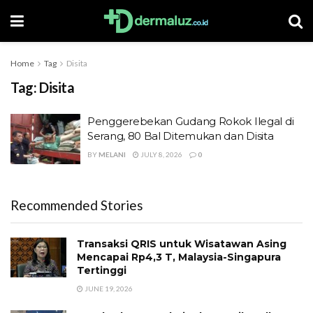
Home
Tag
Disita
Tag:
Disita
Penggerebekan Gudang Rokok Ilegal di
Serang, 80 Bal Ditemukan dan Disita
BY
MELANI
JULY 8, 2026
0
Recommended Stories
Transaksi QRIS untuk Wisatawan Asing
Mencapai Rp4,3 T, Malaysia-Singapura
Tertinggi
JUNE 19, 2026