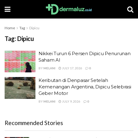
Home
Tag
Dipicu
Tag:
Dipicu
Nikkei Turun 6 Persen Dipicu Penurunan
Saham AI
BY
MELANI
JULY 17, 2026
0
Keributan di Denpasar Setelah
Kemenangan Argentina, Dipicu Selebrasi
Geber Motor
BY
MELANI
JULY 9, 2026
0
Recommended Stories