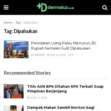
Home
Tag
Dipalsukan
Tag:
Dipalsukan
Peredaran Uang Palsu Menurun, BI:
Rupiah Semakin Sulit Dipalsukan
BY
MELANI
MAY 13, 2026
0
Recommended Stories
Titin ASN BPK Ditahan KPK Terkait Suap
Pimpinan Berjenjang
JUNE 11, 2026
Dampak Makan Sambil Nonton bagi