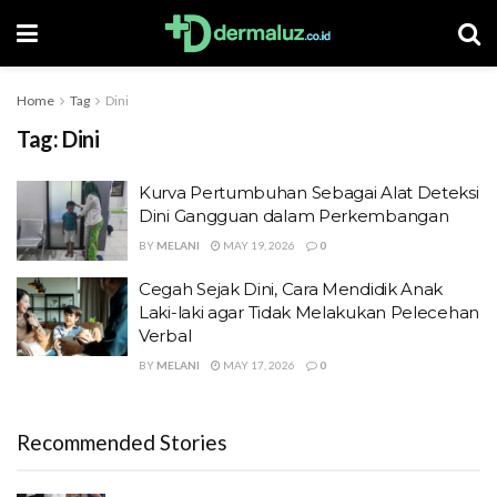
Home
Tag
Dini
Tag:
Dini
Kurva Pertumbuhan Sebagai Alat Deteksi
Dini Gangguan dalam Perkembangan
BY
MELANI
MAY 19, 2026
0
Cegah Sejak Dini, Cara Mendidik Anak
Laki-laki agar Tidak Melakukan Pelecehan
Verbal
BY
MELANI
MAY 17, 2026
0
Recommended Stories