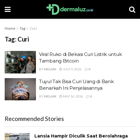
Home
Tag
Curi
Tag:
Curi
Viral Ruko di Bekasi Curi Listrik untuk
Tambang Bitcoin
BY
MELANI
JULY 3, 2026
0
Tuyul Tak Bisa Curi Uang di Bank
Benarkah Ini Penjelasannya
BY
MELANI
MAY 16, 2026
0
Recommended Stories
Lansia Hampir Diculik Saat Berolahraga