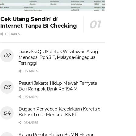
Cek Utang Sendiri di
Internet Tanpa BI Checking
0 SHARES
Transaksi QRIS untuk Wisatawan Asing
Mencapai Rp4,3 T, Malaysia-Singapura
Tertinggi
0 SHARES
Pasutri Jakarta Hidup Mewah Ternyata
Dari Rampok Bank Rp 194 M
0 SHARES
Dugaan Penyebab Kecelakaan Kereta di
Bekasi Timur Menurut KNKT
0 SHARES
Alasan Pembentukan BUMN Ekspor