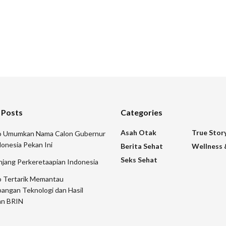
 Posts
Categories
Asah Otak
True Stor
 Umumkan Nama Calon Gubernur
onesia Pekan Ini
Berita Sehat
Wellness 
Seks Sehat
njang Perkeretaapian Indonesia
 Tertarik Memantau
angan Teknologi dan Hasil
an BRIN