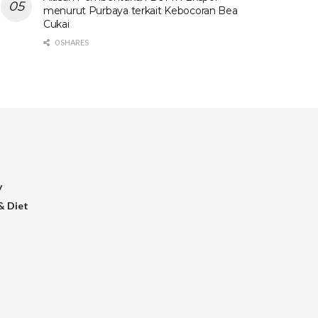
menurut Purbaya terkait Kebocoran Bea
Cukai
0 SHARES
y
& Diet