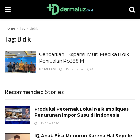
Home
Tag
Bidik
Tag:
Bidik
Gencarkan Ekspansi, Multi Medika Bidik
Penjualan Rp388 M
BY
MELANI
JUNE 28, 2026
0
Recommended Stories
Produksi Peternak Lokal Naik Impliques
Penurunan Impor Susu di Indonesia
JUNE 14, 2026
IQ Anak Bisa Menurun Karena Hal Sepele