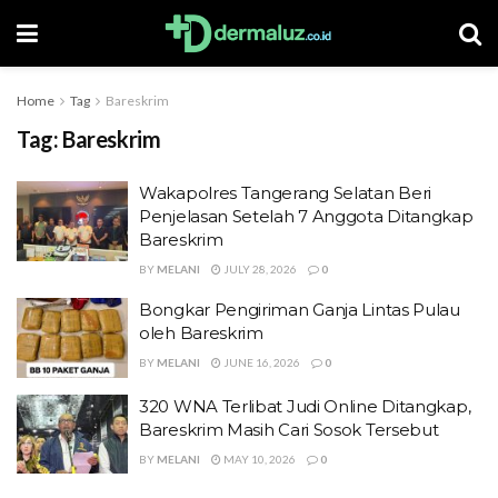
Home
Tag
Bareskrim
Tag:
Bareskrim
Wakapolres Tangerang Selatan Beri
Penjelasan Setelah 7 Anggota Ditangkap
Bareskrim
BY
MELANI
JULY 28, 2026
0
Bongkar Pengiriman Ganja Lintas Pulau
oleh Bareskrim
BY
MELANI
JUNE 16, 2026
0
320 WNA Terlibat Judi Online Ditangkap,
Bareskrim Masih Cari Sosok Tersebut
BY
MELANI
MAY 10, 2026
0