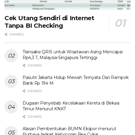
Cek Utang Sendiri di Internet
Tanpa BI Checking
0 SHARES
Transaksi QRIS untuk Wisatawan Asing Mencapai
Rp4,3 T, Malaysia-Singapura Tertinggi
0 SHARES
Pasutri Jakarta Hidup Mewah Ternyata Dari Rampok
Bank Rp 194 M
0 SHARES
Dugaan Penyebab Kecelakaan Kereta di Bekasi
Timur Menurut KNKT
0 SHARES
Alasan Pembentukan BUMN Ekspor menurut
Purbaya terkait Kebocoran Bea Cukai