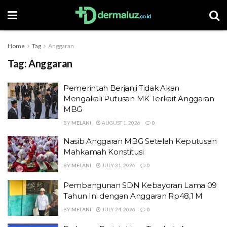
Home
Tag
Anggaran
Tag:
Anggaran
Pemerintah Berjanji Tidak Akan
Mengakali Putusan MK Terkait Anggaran
MBG
BY
MELANI
AUGUST 1, 2026
0
Nasib Anggaran MBG Setelah Keputusan
Mahkamah Konstitusi
BY
MELANI
JULY 31, 2026
0
Pembangunan SDN Kebayoran Lama 09
Tahun Ini dengan Anggaran Rp48,1 M
BY
MELANI
JULY 24, 2026
0