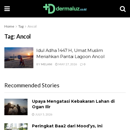
Home
Tag
Ancol
Tag:
Ancol
Idul Adha 1447 H, Umat Muslim
Meriahkan Pantai Lagoon Ancol
BY
MELANI
MAY 27, 2026
0
Recommended Stories
Upaya Mengatasi Kebakaran Lahan di
Ogan Ilir
JULY 5, 2026
Peringkat Baa2 dari Mood’ys, Ini