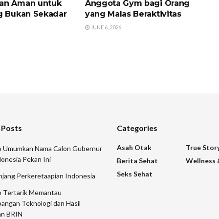
an Aman untuk
Anggota Gym bagi Orang
g Bukan Sekadar
yang Malas Beraktivitas
JUNE 6, 2026
 Posts
Categories
Asah Otak
True Stor
 Umumkan Nama Calon Gubernur
onesia Pekan Ini
Berita Sehat
Wellness 
Seks Sehat
njang Perkeretaapian Indonesia
 Tertarik Memantau
angan Teknologi dan Hasil
an BRIN