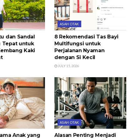
ASAH OTAK
tu dan Sandal
8 Rekomendasi Tas Bayi
 Tepat untuk
Multifungsi untuk
embang Kaki
Perjalanan Nyaman
t
dengan Si Kecil
JULY 15, 2026
ASAH OTAK
iyama Anak yang
Alasan Penting Menjadi