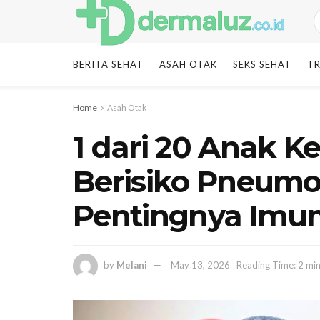
BERITA SEHAT
ASAH OTAK
SEKS SEHAT
TR
Home
Asah Otak
1 dari 20 Anak 
Berisiko Pneumo
Pentingnya Imun
by
Melani
May 13, 2026
Reading Time: 2 mi