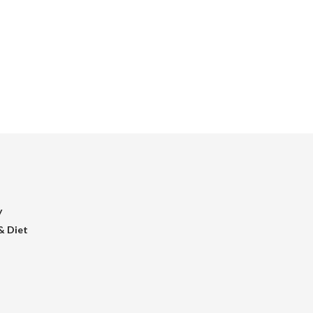
y
& Diet