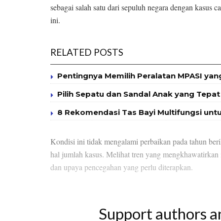
sebagai salah satu dari sepuluh negara dengan kasus c
ini.
RELATED POSTS
Pentingnya Memilih Peralatan MPASI yan
Pilih Sepatu dan Sandal Anak yang Tep
8 Rekomendasi Tas Bayi Multifungsi unt
Kondisi ini tidak mengalami perbaikan pada tahun be
hal jumlah kasus. Melihat tren yang mengkhawatirkan
dan upaya pencegahan yang perlu diterapkan.
Support authors a