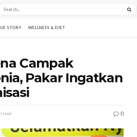
UE STORY
WELLNESS & DIET
Kena Campak
nia, Pakar Ingatkan
isasi
0
ns read