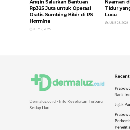
Angin Salurkan Bantuan
Nyaman d
Rp325 Juta untuk Operasi
Tidur yan
Gratis Sumbing Bibir di RS
Lucu
Hermina
JUNE 23, 2026
JULY 9, 2026
Recent
Prabowo
Bank Ind
Dermaluz.co.id - Info Kesehatan Terbaru
Jejak Pa
Setiap Hari
Prabowo
Perkemb
Peneliti