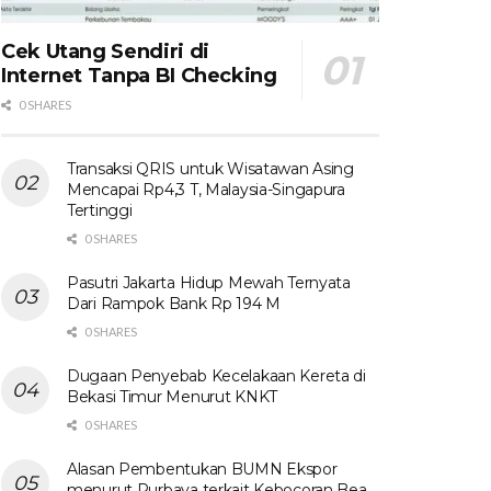
Cek Utang Sendiri di
Internet Tanpa BI Checking
0 SHARES
Transaksi QRIS untuk Wisatawan Asing
Mencapai Rp4,3 T, Malaysia-Singapura
Tertinggi
0 SHARES
Pasutri Jakarta Hidup Mewah Ternyata
Dari Rampok Bank Rp 194 M
0 SHARES
Dugaan Penyebab Kecelakaan Kereta di
Bekasi Timur Menurut KNKT
0 SHARES
Alasan Pembentukan BUMN Ekspor
menurut Purbaya terkait Kebocoran Bea