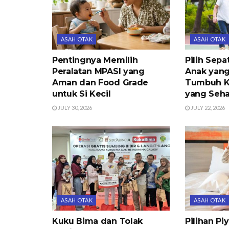
ASAH OTAK
ASAH OTAK
Pentingnya Memilih
Pilih Sepa
Peralatan MPASI yang
Anak yang
Aman dan Food Grade
Tumbuh K
untuk Si Kecil
yang Seha
JULY 30, 2026
JULY 22, 2026
ASAH OTAK
ASAH OTAK
Kuku Bima dan Tolak
Pilihan P