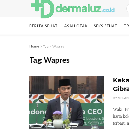
BERITA SEHAT
ASAH OTAK
SEKS SEHAT
TR
Home
Tag
Wapres
Tag:
Wapres
Keka
Gibr
BY
MELAN
Wakil Pr
harta ke
terbaru 