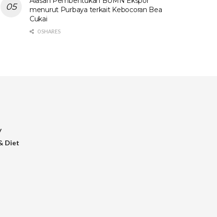
Alasan Pembentukan BUMN Ekspor
menurut Purbaya terkait Kebocoran Bea
Cukai
0 SHARES
y
& Diet