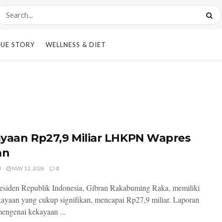
UE STORY
WELLNESS & DIET
yaan Rp27,9 Miliar LHKPN Wapres
an
I
MAY 12, 2026
0
esiden Republik Indonesia, Gibran Rakabuming Raka, memiliki
kayaan yang cukup signifikan, mencapai Rp27,9 miliar. Laporan
mengenai kekayaan ...