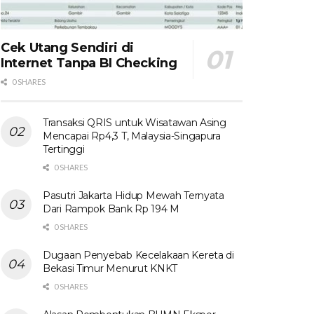
Cek Utang Sendiri di
Internet Tanpa BI Checking
0 SHARES
Transaksi QRIS untuk Wisatawan Asing
Mencapai Rp4,3 T, Malaysia-Singapura
Tertinggi
0 SHARES
Pasutri Jakarta Hidup Mewah Ternyata
Dari Rampok Bank Rp 194 M
0 SHARES
Dugaan Penyebab Kecelakaan Kereta di
Bekasi Timur Menurut KNKT
0 SHARES