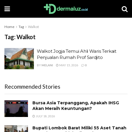
Home
Tag
Walkot
Tag:
Walkot
Walkot Jogja Temui Ahli Waris Terkait
Penjualan Rumah Prof Sardjito
BY
MELANI
MAY 15, 2026
0
Recommended Stories
Bursa Asia Terpanggang, Apakah IHSG
Akan Meraih Keuntungan?
JULY 18, 2026
Bupati Lombok Barat Miliki 55 Aset Tanah