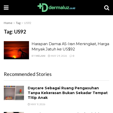
Home
Tag
US92
Tag:
US92
Harapan Damai AS-Iran Meningkat, Harga
Minyak Jatuh ke US$92
BY
MELANI
MAY 29, 2026
0
Recommended Stories
Daycare Sebagai Ruang Pengasuhan
Tanpa Kekerasan Bukan Sekadar Tempat
Titip Anak
MAY 9, 2026