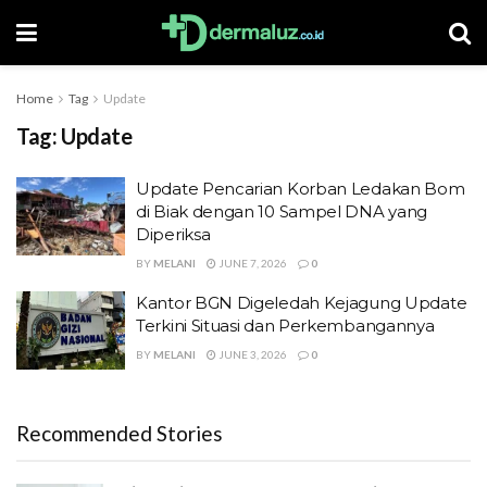
Home
Tag
Update
Tag:
Update
Update Pencarian Korban Ledakan Bom
di Biak dengan 10 Sampel DNA yang
Diperiksa
BY
MELANI
JUNE 7, 2026
0
Kantor BGN Digeledah Kejagung Update
Terkini Situasi dan Perkembangannya
BY
MELANI
JUNE 3, 2026
0
Recommended Stories