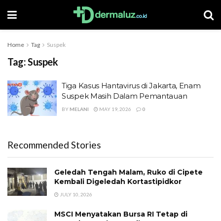
Home
Tag
Suspek
Tag:
Suspek
Tiga Kasus Hantavirus di Jakarta, Enam
Suspek Masih Dalam Pemantauan
BY
MELANI
MAY 19, 2026
0
Recommended Stories
Geledah Tengah Malam, Ruko di Cipete
Kembali Digeledah Kortastipidkor
JULY 10, 2026
MSCI Menyatakan Bursa RI Tetap di