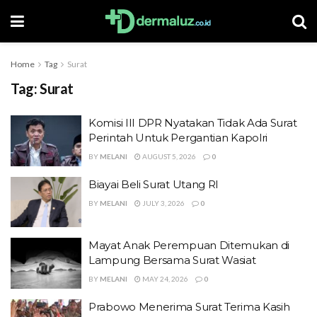
Home
Tag
Surat
Tag:
Surat
Komisi III DPR Nyatakan Tidak Ada Surat
Perintah Untuk Pergantian Kapolri
BY
MELANI
AUGUST 5, 2026
0
Biayai Beli Surat Utang RI
BY
MELANI
JULY 3, 2026
0
Mayat Anak Perempuan Ditemukan di
Lampung Bersama Surat Wasiat
BY
MELANI
MAY 24, 2026
0
Prabowo Menerima Surat Terima Kasih