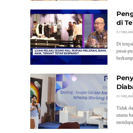
Peng
di T
BY
MELAN
Di tenga
pusat-pu
berkumpu
Peny
Diab
BY
MELAN
Tidak da
utama ba
mendapat