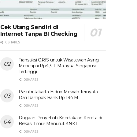
Cek Utang Sendiri di
Internet Tanpa BI Checking
0 SHARES
Transaksi QRIS untuk Wisatawan Asing
Mencapai Rp4,3 T, Malaysia-Singapura
Tertinggi
0 SHARES
Pasutri Jakarta Hidup Mewah Ternyata
Dari Rampok Bank Rp 194 M
0 SHARES
Dugaan Penyebab Kecelakaan Kereta di
Bekasi Timur Menurut KNKT
0 SHARES