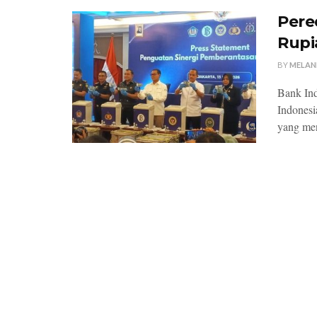
Pere
Rupi
BY
MELAN
Bank Ind
Indonesi
yang men