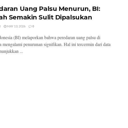
daran Uang Palsu Menurun, BI:
ah Semakin Sulit Dipalsukan
I
MAY 13, 2026
0
onesia (BI) melaporkan bahwa peredaran uang palsu di
a mengalami penurunan signifikan. Hal ini tercermin dari data
unjukkan ...