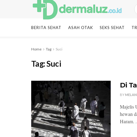
BERITA SEHAT
ASAH OTAK
SEKS SEHAT
TR
Home
Tag
Suci
Tag:
Suci
Di T
BY
MELAN
Majelis
hewan da
Haram. .