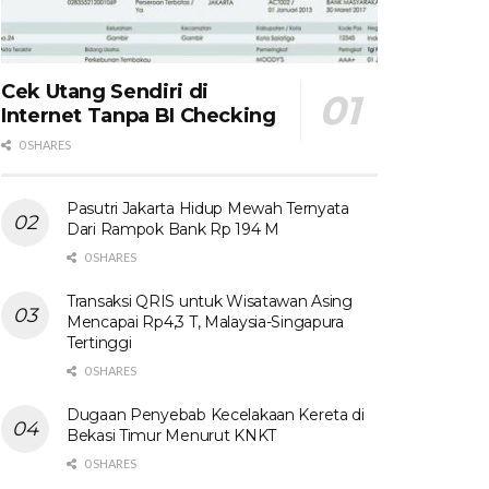
Cek Utang Sendiri di
Internet Tanpa BI Checking
0 SHARES
Pasutri Jakarta Hidup Mewah Ternyata
Dari Rampok Bank Rp 194 M
0 SHARES
Transaksi QRIS untuk Wisatawan Asing
Mencapai Rp4,3 T, Malaysia-Singapura
Tertinggi
0 SHARES
Dugaan Penyebab Kecelakaan Kereta di
Bekasi Timur Menurut KNKT
0 SHARES