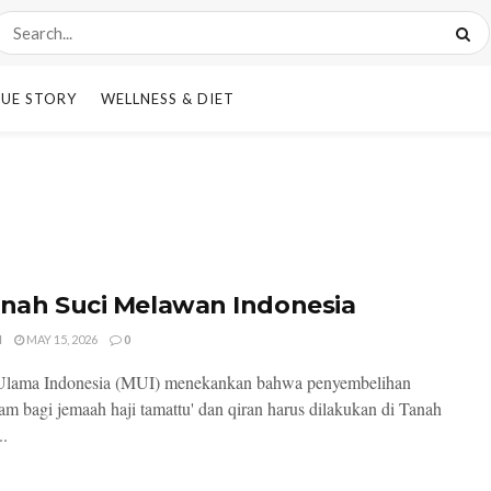
UE STORY
WELLNESS & DIET
anah Suci Melawan Indonesia
I
MAY 15, 2026
0
 Ulama Indonesia (MUI) menekankan bahwa penyembelihan
m bagi jemaah haji tamattu' dan qiran harus dilakukan di Tanah
..