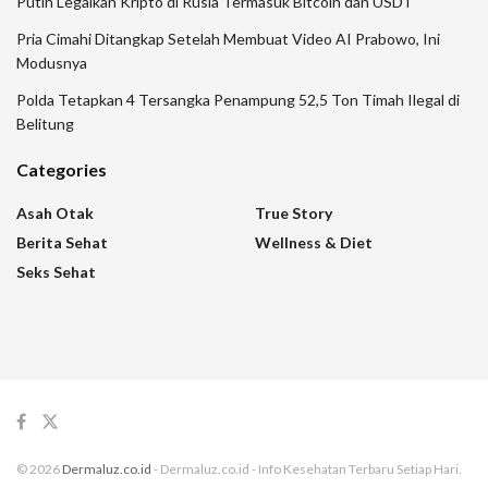
Putin Legalkan Kripto di Rusia Termasuk Bitcoin dan USDT
Pria Cimahi Ditangkap Setelah Membuat Video AI Prabowo, Ini
Modusnya
Polda Tetapkan 4 Tersangka Penampung 52,5 Ton Timah Ilegal di
Belitung
Categories
Asah Otak
True Story
Berita Sehat
Wellness & Diet
Seks Sehat
© 2026
Dermaluz.co.id
- Dermaluz.co.id - Info Kesehatan Terbaru Setiap Hari.