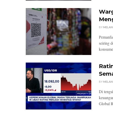
Warg
Meng
BY
MELAN
Pemanfaa
seiring 
konsumen
Rati
Sema
BY
MELAN
Di tenga
keuanga
Global Ra