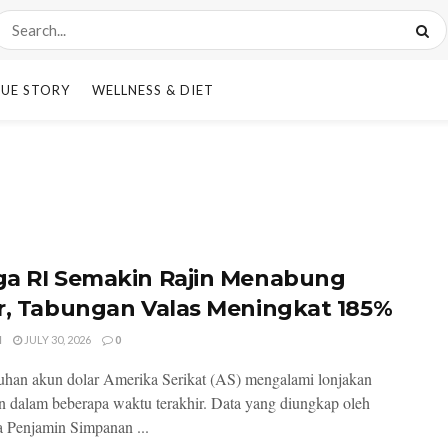
UE STORY
WELLNESS & DIET
a RI Semakin Rajin Menabung
r, Tabungan Valas Meningkat 185%
I
JULY 30, 2026
0
han akun dolar Amerika Serikat (AS) mengalami lonjakan
an dalam beberapa waktu terakhir. Data yang diungkap oleh
 Penjamin Simpanan ...