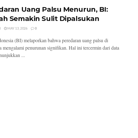
daran Uang Palsu Menurun, BI:
ah Semakin Sulit Dipalsukan
I
MAY 13, 2026
0
onesia (BI) melaporkan bahwa peredaran uang palsu di
a mengalami penurunan signifikan. Hal ini tercermin dari data
unjukkan ...