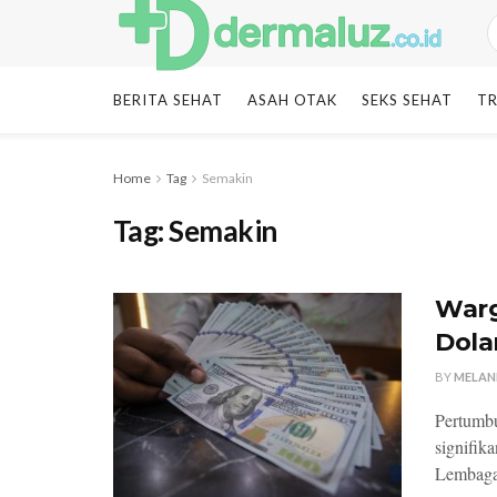
BERITA SEHAT
ASAH OTAK
SEKS SEHAT
TR
Home
Tag
Semakin
Tag:
Semakin
Warg
Dola
BY
MELAN
Pertumbu
signifik
Lembaga