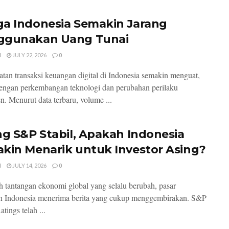
a Indonesia Semakin Jarang
gunakan Uang Tunai
I
JULY 22, 2026
0
tan transaksi keuangan digital di Indonesia semakin menguat,
dengan perkembangan teknologi dan perubahan perilaku
. Menurut data terbaru, volume ...
ng S&P Stabil, Apakah Indonesia
kin Menarik untuk Investor Asing?
I
JULY 14, 2026
0
h tantangan ekonomi global yang selalu berubah, pasar
n Indonesia menerima berita yang cukup menggembirakan. S&P
tings telah ...