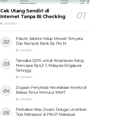
Cek Utang Sendiri di
Internet Tanpa BI Checking
0 SHARES
Pasutri Jakarta Hidup Mewah Ternyata
Dari Rampok Bank Rp 194 M
0 SHARES
Transaksi QRIS untuk Wisatawan Asing
Mencapai Rp4,3 T, Malaysia-Singapura
Tertinggi
0 SHARES
Dugaan Penyebab Kecelakaan Kereta di
Bekasi Timur Menurut KNKT
0 SHARES
Perbaikan Nilai, Dosen Diduga Lecehkan
Tiga Mahasiswi di PNUP Makassar