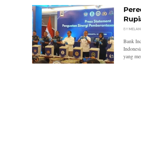
Pere
Rupi
BY
MELAN
Bank Ind
Indonesi
yang men