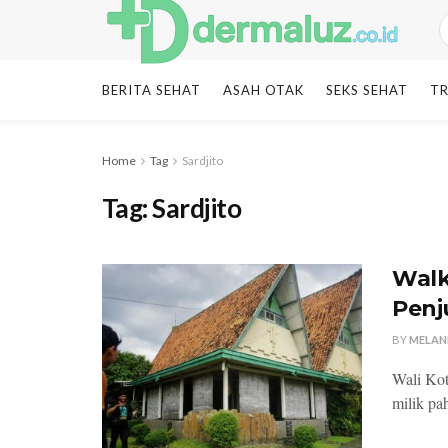
BERITA SEHAT
ASAH OTAK
SEKS SEHAT
TR
Home
Tag
Sardjito
Tag:
Sardjito
Walk
Penj
BY
MELAN
Wali Kot
milik pah