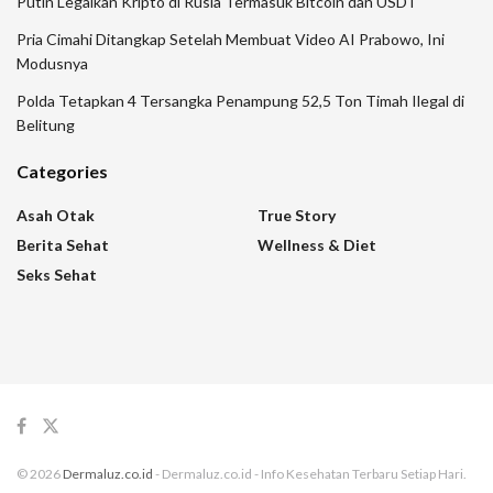
Putin Legalkan Kripto di Rusia Termasuk Bitcoin dan USDT
Pria Cimahi Ditangkap Setelah Membuat Video AI Prabowo, Ini
Modusnya
Polda Tetapkan 4 Tersangka Penampung 52,5 Ton Timah Ilegal di
Belitung
Categories
Asah Otak
True Story
Berita Sehat
Wellness & Diet
Seks Sehat
© 2026
Dermaluz.co.id
- Dermaluz.co.id - Info Kesehatan Terbaru Setiap Hari.