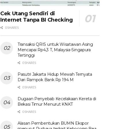
Cek Utang Sendiri di
Internet Tanpa BI Checking
0 SHARES
Transaksi QRIS untuk Wisatawan Asing
Mencapai Rp4,3 T, Malaysia-Singapura
Tertinggi
0 SHARES
Pasutri Jakarta Hidup Mewah Ternyata
Dari Rampok Bank Rp 194 M
0 SHARES
Dugaan Penyebab Kecelakaan Kereta di
Bekasi Timur Menurut KNKT
0 SHARES
Alasan Pembentukan BUMN Ekspor
menurut Purbaya terkait Kebocoran Bea