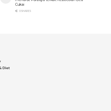
Cukai
0 SHARES
y
& Diet