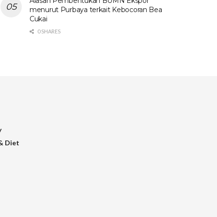
Alasan Pembentukan BUMN Ekspor
menurut Purbaya terkait Kebocoran Bea
Cukai
0 SHARES
y
& Diet