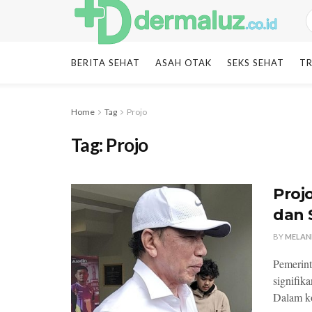
BERITA SEHAT
ASAH OTAK
SEKS SEHAT
TR
Home
Tag
Projo
Tag:
Projo
Proj
dan 
BY
MELAN
Pemerint
signifik
Dalam ko