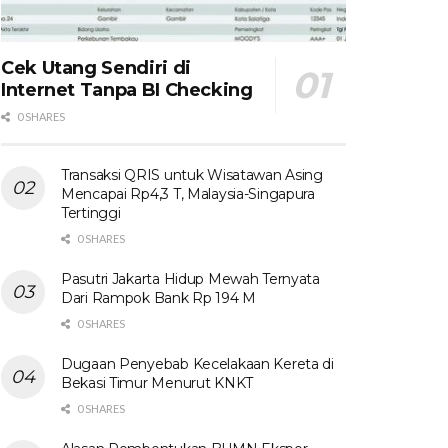
Cek Utang Sendiri di
Internet Tanpa BI Checking
0 SHARES
Transaksi QRIS untuk Wisatawan Asing
Mencapai Rp4,3 T, Malaysia-Singapura
Tertinggi
0 SHARES
Pasutri Jakarta Hidup Mewah Ternyata
Dari Rampok Bank Rp 194 M
0 SHARES
Dugaan Penyebab Kecelakaan Kereta di
Bekasi Timur Menurut KNKT
0 SHARES