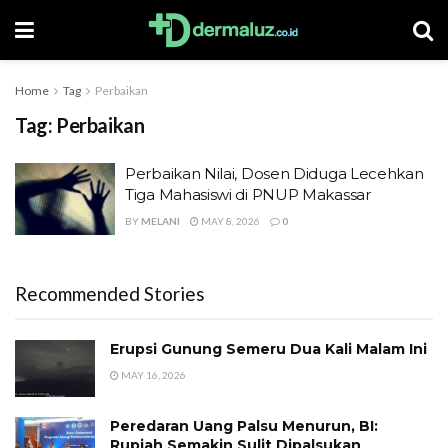
Home
Tag
Perbaikan
Tag:
Perbaikan
Perbaikan Nilai, Dosen Diduga Lecehkan
Tiga Mahasiswi di PNUP Makassar
BY
MELANI
MAY 8, 2026
0
Recommended Stories
Erupsi Gunung Semeru Dua Kali Malam Ini
MAY 16, 2026
Peredaran Uang Palsu Menurun, BI:
Rupiah Semakin Sulit Dipalsukan