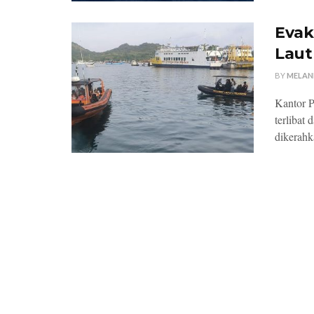
Evak
Laut
BY
MELAN
Kantor P
terlibat
dikerahk