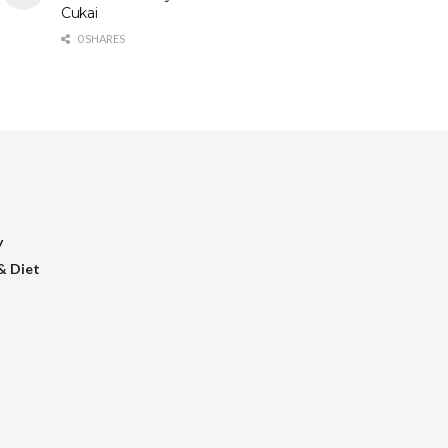
Cukai
0 SHARES
y
& Diet