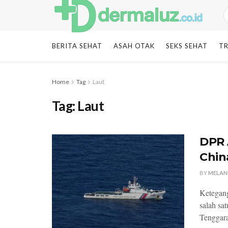
BERITA SEHAT
ASAH OTAK
SEKS SEHAT
TR
Home
Tag
Laut
Tag:
Laut
DPR 
Chin
BY
MELAN
Ketegang
salah sa
Tenggara.