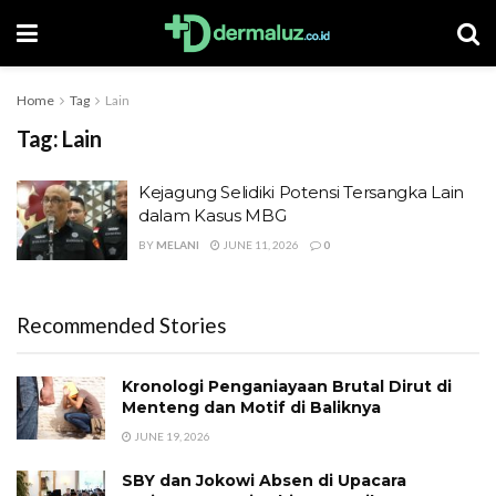
Home
Tag
Lain
Tag:
Lain
Kejagung Selidiki Potensi Tersangka Lain
dalam Kasus MBG
BY
MELANI
JUNE 11, 2026
0
Recommended Stories
Kronologi Penganiayaan Brutal Dirut di
Menteng dan Motif di Baliknya
JUNE 19, 2026
SBY dan Jokowi Absen di Upacara