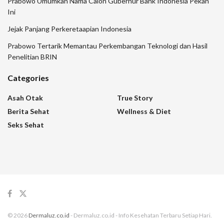
Prabowo Umumkan Nama Calon Gubernur Bank Indonesia Pekan
Ini
Jejak Panjang Perkeretaapian Indonesia
Prabowo Tertarik Memantau Perkembangan Teknologi dan Hasil
Penelitian BRIN
Categories
Asah Otak
True Story
Berita Sehat
Wellness & Diet
Seks Sehat
© 2026
Dermaluz.co.id
- Dermaluz.co.id - Info Kesehatan Terbaru Setiap Hari.