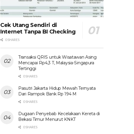
Cek Utang Sendiri di
Internet Tanpa BI Checking
0 SHARES
Transaksi QRIS untuk Wisatawan Asing
Mencapai Rp4,3 T, Malaysia-Singapura
Tertinggi
0 SHARES
Pasutri Jakarta Hidup Mewah Ternyata
Dari Rampok Bank Rp 194 M
0 SHARES
Dugaan Penyebab Kecelakaan Kereta di
Bekasi Timur Menurut KNKT
0 SHARES