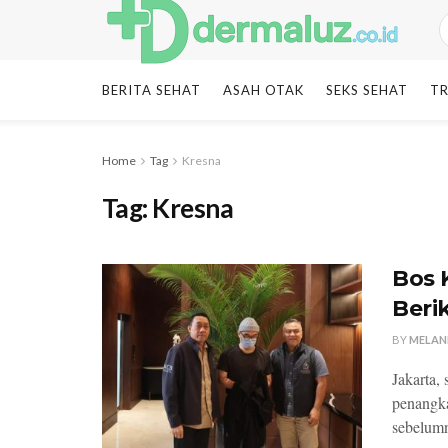
BERITA SEHAT
ASAH OTAK
SEKS SEHAT
TR
Home
Tag
Kresna
Tag:
Kresna
Bos 
Beri
BY
MELAN
Jakarta,
penangka
sebelumn