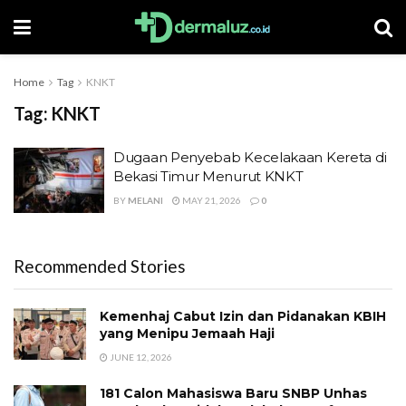
Home
Tag
KNKT
Tag:
KNKT
Dugaan Penyebab Kecelakaan Kereta di
Bekasi Timur Menurut KNKT
BY
MELANI
MAY 21, 2026
0
Recommended Stories
Kemenhaj Cabut Izin dan Pidanakan KBIH
yang Menipu Jemaah Haji
JUNE 12, 2026
181 Calon Mahasiswa Baru SNBP Unhas