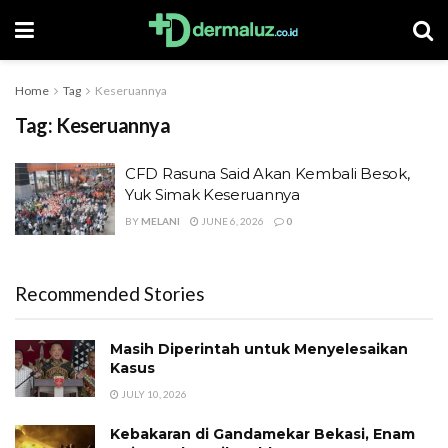
Home
Tag
Keseruannya
Tag:
Keseruannya
CFD Rasuna Said Akan Kembali Besok,
Yuk Simak Keseruannya
BY
MELANI
JUNE 6, 2026
0
Recommended Stories
Masih Diperintah untuk Menyelesaikan
Kasus
JULY 10, 2026
Kebakaran di Gandamekar Bekasi, Enam