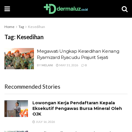
Home
Tag
Kesedihan
Tag:
Kesedihan
Megawati Ungkap Kesedihan Kenang
Ryamizard Ryacudu Prajurit Sejati
BY
MELANI
MAY 31, 2026
0
Recommended Stories
Lowongan Kerja Pendaftaran Kepala
Eksekutif Pengawas Bursa Mineral Oleh
OJK
JULY 16, 2026