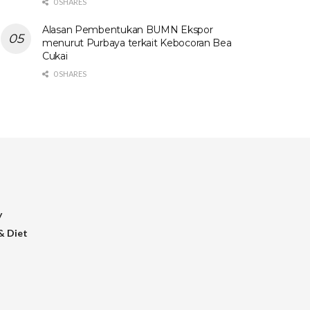
0 SHARES
Alasan Pembentukan BUMN Ekspor
menurut Purbaya terkait Kebocoran Bea
Cukai
0 SHARES
y
& Diet