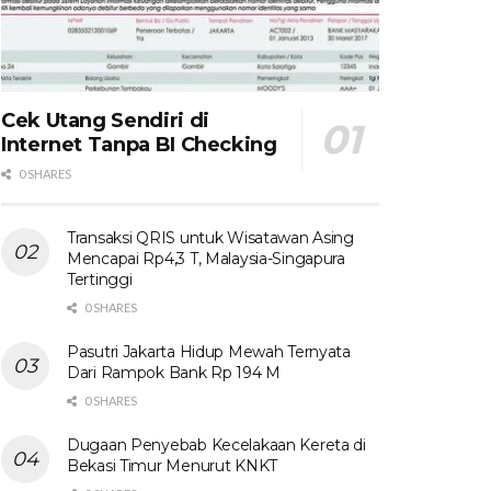
Cek Utang Sendiri di
Internet Tanpa BI Checking
0 SHARES
Transaksi QRIS untuk Wisatawan Asing
Mencapai Rp4,3 T, Malaysia-Singapura
Tertinggi
0 SHARES
Pasutri Jakarta Hidup Mewah Ternyata
Dari Rampok Bank Rp 194 M
0 SHARES
Dugaan Penyebab Kecelakaan Kereta di
Bekasi Timur Menurut KNKT