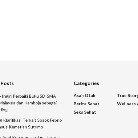
 Posts
Categories
Asah Otak
True Stor
 Ingin Perbaiki Buku SD-SMA
Malaysia dan Kamboja sebagai
Berita Sehat
Wellness 
ding
Seks Sehat
 Klarifikasi Terkait Sosok Febrio
asus Kematian Sutrimo
n Apel Kebangsaan Jaga Jakarta