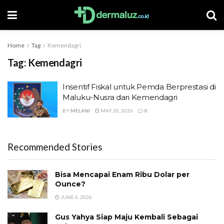
Home
Tag
Kemendagri
Tag:
Kemendagri
Insentif Fiskal untuk Pemda Berprestasi di
Maluku-Nusra dari Kemendagri
BY
MELANI
MAY 20, 2026
0
Recommended Stories
Bisa Mencapai Enam Ribu Dolar per
Ounce?
JUNE 6, 2026
Gus Yahya Siap Maju Kembali Sebagai