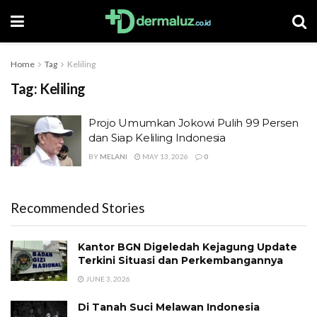
Home
Tag
Keliling
Tag:
Keliling
Projo Umumkan Jokowi Pulih 99 Persen
dan Siap Keliling Indonesia
BY
MELANI
MAY 13, 2026
0
Recommended Stories
Kantor BGN Digeledah Kejagung Update
Terkini Situasi dan Perkembangannya
JUNE 3, 2026
Di Tanah Suci Melawan Indonesia