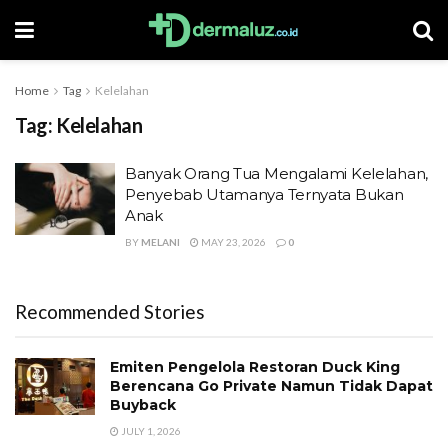
Home
Tag
Kelelahan
Tag:
Kelelahan
Banyak Orang Tua Mengalami Kelelahan,
Penyebab Utamanya Ternyata Bukan
Anak
BY
MELANI
MAY 23, 2026
0
Recommended Stories
Emiten Pengelola Restoran Duck King
Berencana Go Private Namun Tidak Dapat
Buyback
JULY 1, 2026