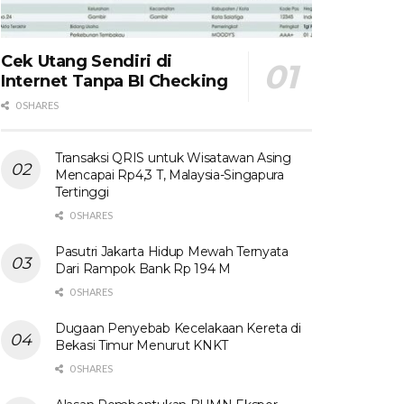
Cek Utang Sendiri di
Internet Tanpa BI Checking
0 SHARES
Transaksi QRIS untuk Wisatawan Asing
Mencapai Rp4,3 T, Malaysia-Singapura
Tertinggi
0 SHARES
Pasutri Jakarta Hidup Mewah Ternyata
Dari Rampok Bank Rp 194 M
0 SHARES
Dugaan Penyebab Kecelakaan Kereta di
Bekasi Timur Menurut KNKT
0 SHARES