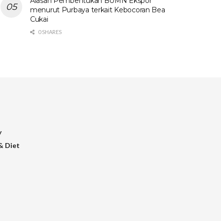
Alasan Pembentukan BUMN Ekspor
menurut Purbaya terkait Kebocoran Bea
Cukai
0 SHARES
y
& Diet