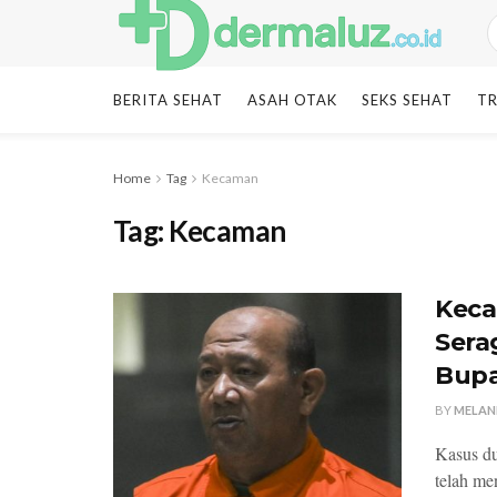
BERITA SEHAT
ASAH OTAK
SEKS SEHAT
TR
Home
Tag
Kecaman
Tag:
Kecaman
Keca
Sera
Bupa
BY
MELAN
Kasus du
telah men