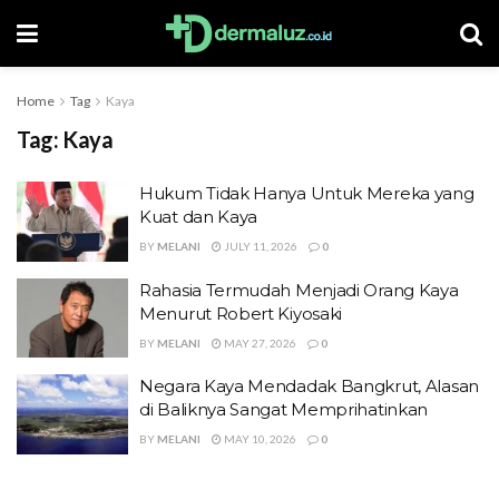
Home
Tag
Kaya
Tag:
Kaya
Hukum Tidak Hanya Untuk Mereka yang
Kuat dan Kaya
BY
MELANI
JULY 11, 2026
0
Rahasia Termudah Menjadi Orang Kaya
Menurut Robert Kiyosaki
BY
MELANI
MAY 27, 2026
0
Negara Kaya Mendadak Bangkrut, Alasan
di Baliknya Sangat Memprihatinkan
BY
MELANI
MAY 10, 2026
0