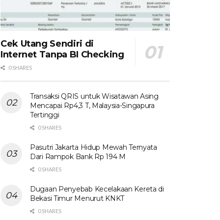
Cek Utang Sendiri di
Internet Tanpa BI Checking
0 SHARES
Transaksi QRIS untuk Wisatawan Asing
Mencapai Rp4,3 T, Malaysia-Singapura
Tertinggi
0 SHARES
Pasutri Jakarta Hidup Mewah Ternyata
Dari Rampok Bank Rp 194 M
0 SHARES
Dugaan Penyebab Kecelakaan Kereta di
Bekasi Timur Menurut KNKT
0 SHARES