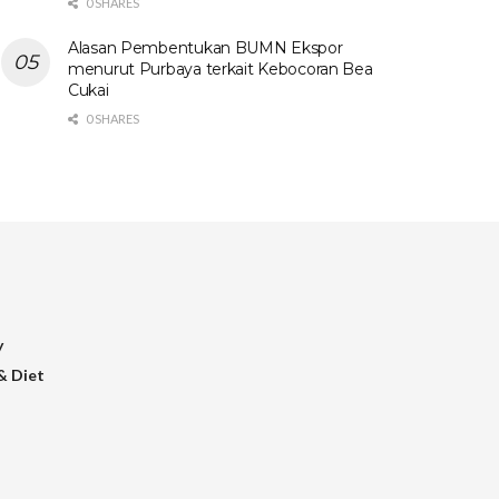
0 SHARES
Alasan Pembentukan BUMN Ekspor
menurut Purbaya terkait Kebocoran Bea
Cukai
0 SHARES
y
& Diet