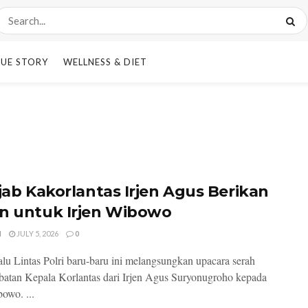
UE STORY
WELLNESS & DIET
ijab Kakorlantas Irjen Agus Berikan
n untuk Irjen Wibowo
I
JULY 5, 2026
0
lu Lintas Polri baru-baru ini melangsungkan upacara serah
abatan Kepala Korlantas dari Irjen Agus Suryonugroho kepada
bowo. ...