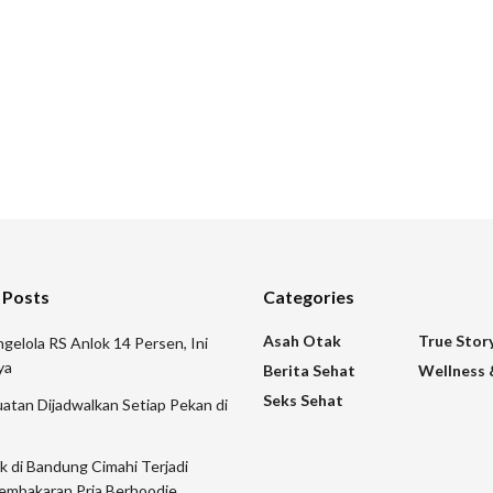
 Posts
Categories
Asah Otak
True Stor
gelola RS Anlok 14 Persen, Ini
ya
Berita Sehat
Wellness 
Seks Sehat
atan Dijadwalkan Setiap Pekan di
ik di Bandung Cimahi Terjadi
embakaran Pria Berhoodie