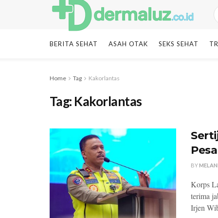
BERITA SEHAT
ASAH OTAK
SEKS SEHAT
TR
Home
Tag
Kakorlantas
Tag:
Kakorlantas
Sert
Pesa
BY
MELAN
Korps La
terima j
Irjen Wi