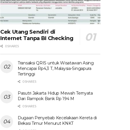
Cek Utang Sendiri di
Internet Tanpa BI Checking
0 SHARES
Transaksi QRIS untuk Wisatawan Asing
Mencapai Rp4,3 T, Malaysia-Singapura
Tertinggi
0 SHARES
Pasutri Jakarta Hidup Mewah Ternyata
Dari Rampok Bank Rp 194 M
0 SHARES
Dugaan Penyebab Kecelakaan Kereta di
Bekasi Timur Menurut KNKT