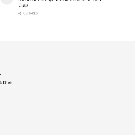
Cukai
0 SHARES
y
& Diet