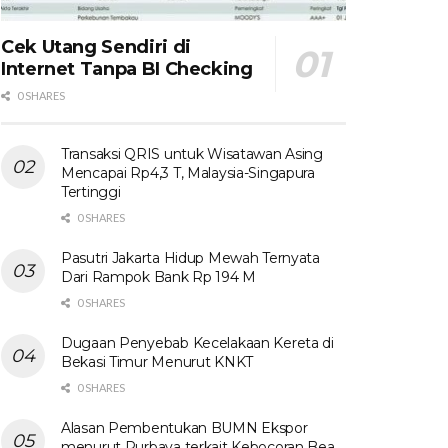
Cek Utang Sendiri di
Internet Tanpa BI Checking
0 SHARES
Transaksi QRIS untuk Wisatawan Asing
Mencapai Rp4,3 T, Malaysia-Singapura
Tertinggi
0 SHARES
Pasutri Jakarta Hidup Mewah Ternyata
Dari Rampok Bank Rp 194 M
0 SHARES
Dugaan Penyebab Kecelakaan Kereta di
Bekasi Timur Menurut KNKT
0 SHARES
Alasan Pembentukan BUMN Ekspor
menurut Purbaya terkait Kebocoran Bea