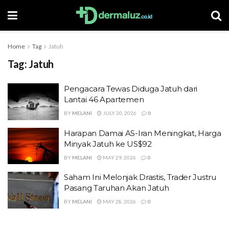
Home
Tag
Jatuh
Tag:
Jatuh
Pengacara Tewas Diduga Jatuh dari
Lantai 46 Apartemen
BY
MELANI
JULY 20, 2026
0
Harapan Damai AS-Iran Meningkat, Harga
Minyak Jatuh ke US$92
BY
MELANI
MAY 29, 2026
0
Saham Ini Melonjak Drastis, Trader Justru
Pasang Taruhan Akan Jatuh
BY
MELANI
MAY 28, 2026
0