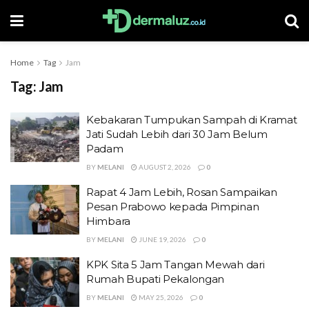
Home
Tag
Jam
Tag:
Jam
Kebakaran Tumpukan Sampah di Kramat
Jati Sudah Lebih dari 30 Jam Belum
Padam
BY
MELANI
AUGUST 2, 2026
0
Rapat 4 Jam Lebih, Rosan Sampaikan
Pesan Prabowo kepada Pimpinan
Himbara
BY
MELANI
JUNE 19, 2026
0
KPK Sita 5 Jam Tangan Mewah dari
Rumah Bupati Pekalongan
BY
MELANI
MAY 25, 2026
0